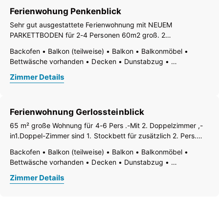
Ferienwohung Penkenblick
Sehr gut ausgestattete Ferienwohnung mit NEUEM
PARKETTBODEN für 2-4 Personen 60m2 groß. 2
Doppelzimmer, beide mit Dusche/WC, Fön, TV, WLAN und
Backofen
Balkon (teilweise)
Balkon
Balkonmöbel
Balkon. Wohnzimmer mit SAT-TV, gemütlicher großen
Bettwäsche vorhanden
Decken
Dunstabzug
Sitzecke, Couch und Balkon. Gut ausgestattete NEUE KÜCHE
Elektroherd
Fernseher
Garten
Gartenmöbel
mit
Zimmer Details
Geschirr vorhanden
Geschirrspülbecken
Geschirrspülmaschine
Haarföhn
Handtücher vorhanden
Haustiere mit Rücksprache gestattet
Heizung
Ferienwohnung Gerlossteinblick
Internetanschlussmöglichkeit
Kaffee-Maschine
Küche
Küchenzeile
Kühlschrank
65 m² große Wohnung für 4-6 Pers .-Mit 2. Doppelzimmer ,-
Nichtraucher Zimmer/App./Whg.
Radio
in1.Doppel-Zimmer sind 1. Stockbett für zusätzlich 2. Pers.
Ruhiges Zimmer/Appartement
Separater Wohnraum
möglich.2. Balkone,1. Bad mit Dusche/WC Föhn,Gratis-W-Lan.
Backofen
Balkon (teilweise)
Balkon
Balkonmöbel
Terrasse
Tisch- und Küchenwäsche
Toaster
Wohnzimmer mit SAT-TV und gemütlicher Sitzecke. Gut
Bettwäsche vorhanden
Decken
Dunstabzug
Wasserkocher
WiFi
Zentralheizung
Dusche
ausgestattete NEUE KÜCHE
Elektroherd
Fernseher
Garten
Gartenmöbel
Separates WC
WC
Zimmer Details
Gefrierfach
Geschirr vorhanden
Geschirrspülbecken
Geschirrspülmaschine
Haarföhn
Handtücher vorhanden
Haustiere nicht erlaubt
Heizung
Holz- oder Parkettboden
Internetanschlussmöglichkeit