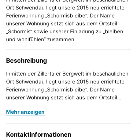
Ort Schwendau liegt unsere 2015 neu errichtete
Ferienwohnung „Schormisbleibe“. Der Name
unserer Wohnung setzt sich aus dem Ortsteil
„Schormis“ sowie unserer Einladung zu „bleiben
und wohlfühlen“ zusammen.
Beschreibung
Inmitten der Zillertaler Bergwelt im beschaulichen
Ort Schwendau liegt unsere 2015 neu errichtete
Ferienwohnung „Schormisbleibe“. Der Name
unserer Wohnung setzt sich aus dem Ortsteil
„Schormis“ sowie unserer Einladung zu „bleiben
Inmitten der Zillertaler Bergwelt im beschaulichen
Mehr anzeigen
und wohlfühlen“ zusammen. Unser Haus liegt auf
Ort Schwendau liegt unsere 2015 neu errichtete
einer kleinen Anhöhe und so werden sie die
Ferienwohnung „Schormisbleibe“. Der Name
Bergwelt genießen und die umliegenden
unserer Wohnung setzt sich aus dem Ortsteil
Kontaktinformationen