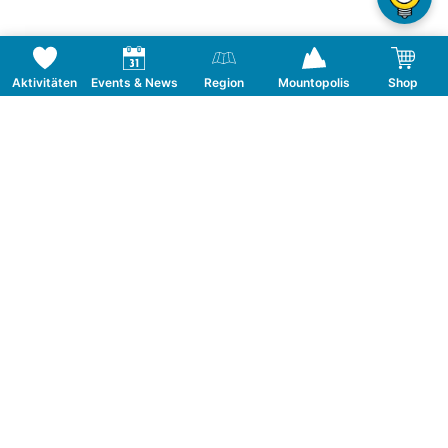
Aktivitäten
Events & News
Region
Mountopolis
Shop
Folge uns auf Social Media
KONTAKT
TOURISMUSVERBAND MAYRHOFEN
T:
+43 5285 6760
|
info@mayrhofen.at
MAYRHOFNER BERGBAHNEN AG
T:
+43 5285 62277
|
info@mayrhofner-
bergbahnen.com