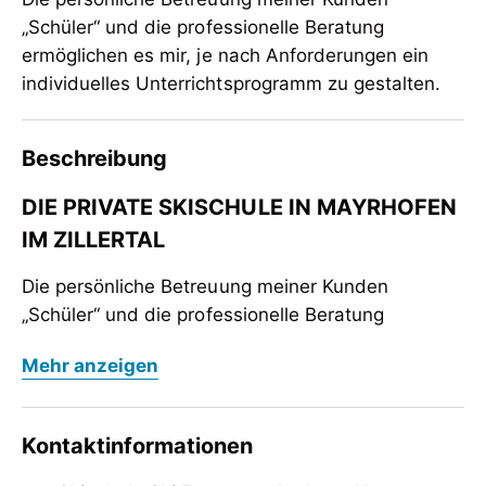
„Schüler“ und die professionelle Beratung
ermöglichen es mir, je nach Anforderungen ein
individuelles Unterrichtsprogramm zu gestalten.
Beschreibung
DIE PRIVATE SKISCHULE IN MAYRHOFEN
IM ZILLERTAL
Die persönliche Betreuung meiner Kunden
„Schüler“ und die professionelle Beratung
ermöglichen es mir, je nach Anforderungen ein
DIE PRIVATE SKISCHULE IN MAYRHOFEN
Mehr anzeigen
individuelles Unterrichtsprogramm zu gestalten.
IM ZILLERTAL
Entdecke mit mir die schönsten Plätze in unserer
Die persönliche Betreuung meiner Kunden
Kontaktinformationen
Gegend, ob auf der Piste oder im Gelände. Durch
„Schüler“ und die professionelle Beratung
meine langjährige Erfahrung als Skilehrer, sowie
ermöglichen es mir, je nach Anforderungen ein