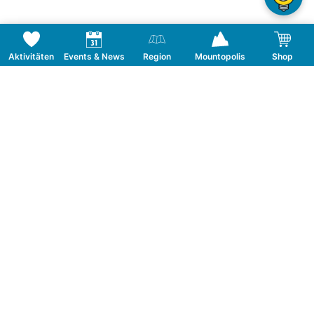
Aktivitäten
Events & News
Region
Mountopolis
Shop
Folge uns auf Social Media
KONTAKT
TOURISMUSVERBAND MAYRHOFEN
T:
+43 5285 6760
|
info@mayrhofen.at
MAYRHOFNER BERGBAHNEN AG
T:
+43 5285 62277
|
info@mayrhofner-
bergbahnen.com