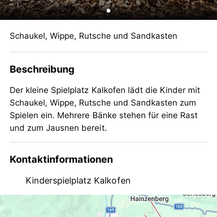
Schaukel, Wippe, Rutsche und Sandkasten
Beschreibung
Der kleine Spielplatz Kalkofen lädt die Kinder mit
Schaukel, Wippe, Rutsche und Sandkasten zum
Spielen ein. Mehrere Bänke stehen für eine Rast
und zum Jausnen bereit.
Der kleine Spielplatz Kalkofen lädt die Kinder mit
Kontaktinformationen
Schaukel, Wippe, Rutsche und Sandkasten zum
Spielen ein. Mehrere Bänke stehen für eine Rast
Kinderspielplatz Kalkofen
und zum Jausnen bereit.
Scheulingwald, 6290 Mayrhofen, Österreich