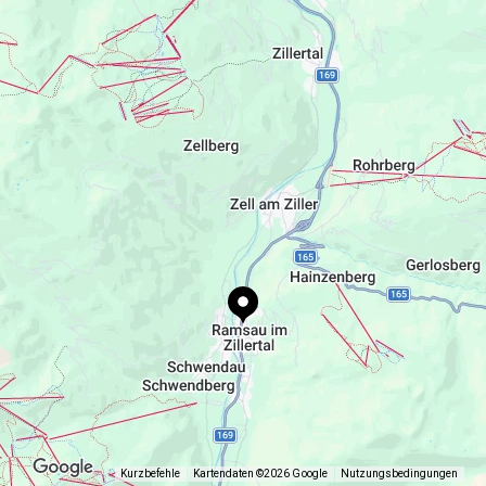
Ramsau 238, 6284 Ramsau im Zillertal,
Österreich
gemeinde@ramsau-zillertal.gv.at
+43 5282 3662
Kurzbefehle
Kartendaten ©2026 Google
Nutzungsbedingungen