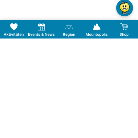
Aktivitäten
Events & News
Region
Mountopolis
Shop
Folge uns auf Social Media
KONTAKT
TOURISMUSVERBAND MAYRHOFEN
T:
+43 5285 6760
|
info@mayrhofen.at
MAYRHOFNER BERGBAHNEN AG