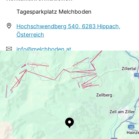
Tagesparkplatz Melchboden
Parkzeit: MO - SO 06:00 bis 18:00 Uhr
Hochschwendberg 540, 6283 Hippach,
Österreich
info@melchboden.at
+43 664 73653930
www.melchboden.at