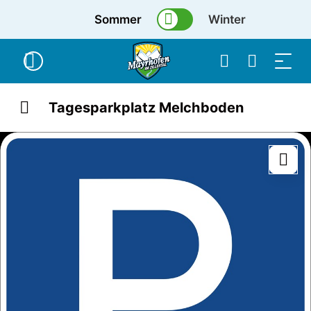
Sommer
Winter
Tagesparkplatz Melchboden