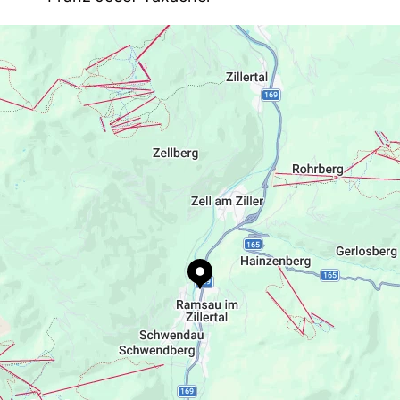
Talstraße 44, 6284 Ramsau im Zillertal,
Österreich
info@handyfranz.at
+436503588899