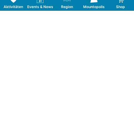
Aktivitäten
Events & News
Region
Mountopolis
Shop
Folge uns auf Social Media
KONTAKT
TOURISMUSVERBAND MAYRHOFEN
T:
+43 5285 6760
|
info@mayrhofen.at
MAYRHOFNER BERGBAHNEN AG
T:
+43 5285 62277
|
info@mayrhofner-
bergbahnen.com
HÄUFIG BESUCHT