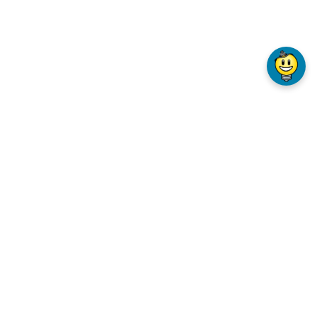
VICE & INFO
eise
sse