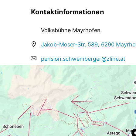
Wir freuen uns auf Ihren Besuch bei unser
Kontaktinformationen
Volksbühne Mayrhofen
Jakob-Moser-Str. 589, 6290 Mayrhof
pension.schwemberger@zline.at
+43 664 9918636
http://www.volksbuehnemayrhofen.a