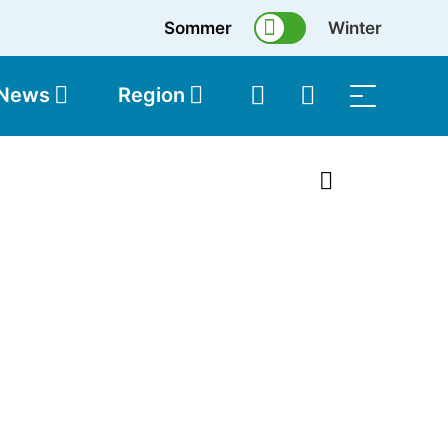
Sommer
Winter
 News
Region
topolis
Shop