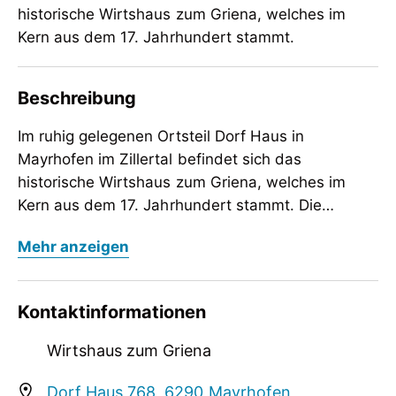
historische Wirtshaus zum Griena, welches im
Kern aus dem 17. Jahrhundert stammt.
Beschreibung
Im ruhig gelegenen Ortsteil Dorf Haus in
Mayrhofen im Zillertal befindet sich das
historische Wirtshaus zum Griena, welches im
Kern aus dem 17. Jahrhundert stammt. Die
Geschichte des einstigen Bauernhofes geht viele
Im ruhig gelegenen Ortsteil Dorf Haus in
Mehr anzeigen
hundert Jahre zurück. Früher als Wohnhaus und
Mayrhofen im Zillertal befindet sich das
später auch als Fremden Herberge genutzt,
historische Wirtshaus zum Griena, welches im
wurde der „Griena“ schließlich zum Gasthaus.
Kern aus dem 17. Jahrhundert stammt. Die
Kontaktinformationen
Heute ein Jahrhunderte altes, unter
Geschichte des einstigen Bauernhofes geht viele
Denkmalschutz stehendes Juwel, mit den ältesten
hundert Jahre zurück. Früher als Wohnhaus und
Wirtshaus zum Griena
Stuben des Zillertals. Der urige Charakter des
später auch als Fremden Herberge genutzt,
gemütlichen Gasthauses ist unverwechselbar.
wurde der „Griena“ schließlich zum Gasthaus.
Dorf Haus 768, 6290 Mayrhofen,