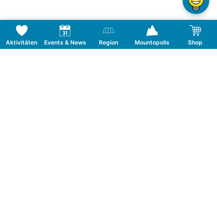
Aktivitäten
Events & News
Region
Mountopolis
Shop
Folge uns auf Social Media
KONTAKT
TOURISMUSVERBAND MAYRHOFEN
T:
+43 5285 6760
|
info@mayrhofen.at
MAYRHOFNER BERGBAHNEN AG
T:
+43 5285 62277
|
info@mayrhofner-