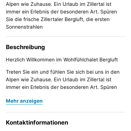
Alpen wie Zuhause. Ein Urlaub im Zillertal ist
immer ein Erlebnis der besonderen Art. Spüren
Sie die frische Zillertaler Bergluft, die ersten
Sonnenstrahlen
Beschreibung
Herzlich Willkommen im Wohlfühlchalet Bergluft
Treten Sie ein und fühlen Sie sich bei uns in den
Alpen wie Zuhause. Ein Urlaub im Zillertal ist
immer ein Erlebnis der besonderen Art. Spüren
Sie die frische Zillertaler Bergluft, die ersten
Herzlich Willkommen im Wohlfühlchalet Bergluft
Mehr anzeigen
Sonnenstrahlen auf der Haut und atmen Sie tief
Treten Sie ein und fühlen Sie sich bei uns in den
ein - der Geruch würziger Wiesenkräuter liegt in
Alpen wie Zuhause. Ein Urlaub im Zillertal ist
der Luft.
Kontaktinformationen
immer ein Erlebnis der besonderen Art. Spüren
Winter: Bei extremer Witterung im Winter wird
Sie die frische Zillertaler Bergluft, die ersten