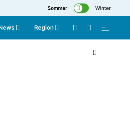
Sommer
Winter
 News
Region
topolis
Shop