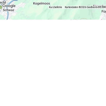
Kurzbefehle
Kartendaten ©2026 GeoBasis-DE/BKG