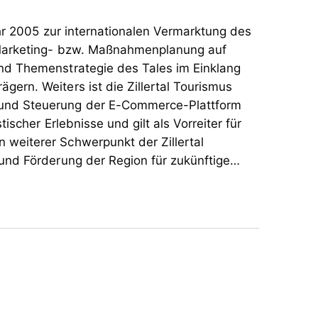
hr 2005 zur internationalen Vermarktung des
e Marketing- bzw. Maßnahmenplanung auf
und Themenstrategie des Tales im Einklang
gern. Weiters ist die Zillertal Tourismus
 und Steuerung der E-Commerce-Plattform
tischer Erlebnisse und gilt als Vorreiter für
 weiterer Schwerpunkt der Zillertal
und Förderung der Region für zukünftige
 Fügen-Kaltenbach, Zell-Gerlos,
hr 2005 zur internationalen Vermarktung des
hen Bergbahnen informiert die Zillertal
e Marketing- bzw. Maßnahmenplanung auf
an ganzjährigen Angeboten und Produkten
und Themenstrategie des Tales im Einklang
chtigungen im Kalenderjahr 2024 und 1,7 Mio.
gern. Weiters ist die Zillertal Tourismus
urismusdestinationen im gesamten DACH-
 und Steuerung der E-Commerce-Plattform
tischer Erlebnisse und gilt als Vorreiter für
 weiterer Schwerpunkt der Zillertal
und Förderung der Region für zukünftige