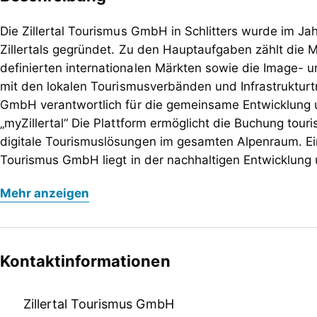
Die Zillertal Tourismus GmbH in Schlitters wurde im Ja
Zillertals gegründet. Zu den Hauptaufgaben zählt di
definierten internationalen Märkten sowie die Image- 
mit den lokalen Tourismusverbänden und Infrastrukturträ
GmbH verantwortlich für die gemeinsame Entwicklung
„myZillertal“ Die Plattform ermöglicht die Buchung touris
digitale Tourismuslösungen im gesamten Alpenraum. Ein
Tourismus GmbH liegt in der nachhaltigen Entwicklung 
Generationen. Gemeinsam mit den Tourismusverbänden
Die Zillertal Tourismus GmbH in Schlitters wurde im Ja
Mehr anzeigen
Mayrhofen-Hippach und Tux-Finkenberg sowie den örtlic
Zillertals gegründet. Zu den Hauptaufgaben zählt di
Tourismus GmbH seine Gäste über die breite Palette 
definierten internationalen Märkten sowie die Image- 
sowohl im Tal als auch am Berg. Mit knapp 7,7 Mio. Nä
mit den lokalen Tourismusverbänden und Infrastrukturträ
Gästeankünften zählt das Zillertal zu den größten To
GmbH verantwortlich für die gemeinsame Entwicklung
Kontaktinformationen
Raum.
„myZillertal“ Die Plattform ermöglicht die Buchung touris
digitale Tourismuslösungen im gesamten Alpenraum. Ein
Zillertal Tourismus GmbH
Tourismus GmbH liegt in der nachhaltigen Entwicklung 