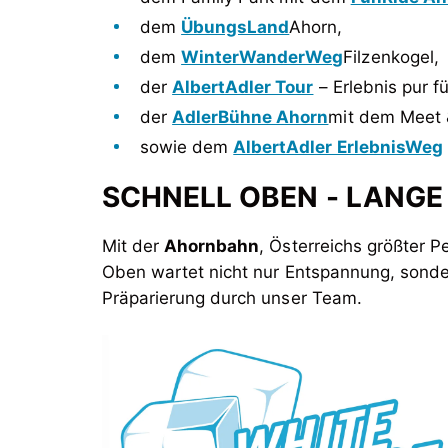
dem
ÜbungsLand
Ahorn,
dem
WinterWanderWeg
Filzenkogel,
der
AlbertAdler Tour
– Erlebnis pur f
der
AdlerBühne Ahorn
mit dem Meet &
sowie dem
AlbertAdler ErlebnisWeg
SCHNELL OBEN - LANGE
Mit der
Ahornbahn
, Österreichs größter 
Oben wartet nicht nur Entspannung, sonde
Präparierung durch unser Team.