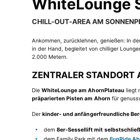
WhiteLounge 
CHILL-OUT-AREA AM SONNENP
Ankommen, zurücklehnen, genießen: In de
in der Hand, begleitet von chilliger Loung
2.000 Metern.
ZENTRALER STANDORT
Die
WhiteLounge am AhornPlateau
liegt
präparierten Pisten am Ahorn
für genussv
Der
kinder- und anfängerfreundliche Berg
dem
8er-Sessellift mit selbstschli
dem Family Park mit dem
FunRide Ah