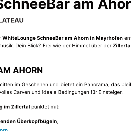
SchneeBar am Aho
LATEAU
r
WhiteLounge SchneeBar am Ahorn in Mayrhofen
ent
emusik. Dein Blick? Frei wie der Himmel über der
Zillert
 AM AHORN
 mitten im Geschehen und bietet ein Panorama, das ble
olles Carven und ideale Bedingungen für Einsteiger.
 im Zillertal
punktet mit:
eßenden Überkopfbügeln
,
orn
,