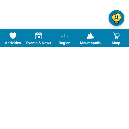
Activities
Events & News
Region
Mountopolis
Shop
Follow us on Social Media
CONTACT
TOURISMUSVERBAND MAYRHOFEN
T:
+43 5285 6760
|
info@mayrhofen.at