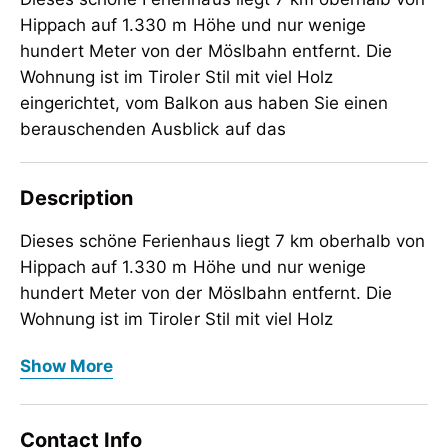
Hippach auf 1.330 m Höhe und nur wenige
hundert Meter von der Möslbahn entfernt. Die
Wohnung ist im Tiroler Stil mit viel Holz
eingerichtet, vom Balkon aus haben Sie einen
berauschenden Ausblick auf das
Description
Dieses sch
ö
ne Ferienhaus liegt 7 km oberhalb von
Hippach auf 1.330 m H
ö
he und nur wenige
hundert Meter von der M
ö
slbahn entfernt. Die
Wohnung ist im Tiroler Stil mit viel Holz
eingerichtet, vom Balkon aus haben Sie einen
Dieses sch
ö
ne Ferienhaus liegt 7 km oberhalb von
Show More
berauschenden Ausblick auf das gesamte Zillertal
Hippach auf 1.330 m H
ö
he und nur wenige
und die umliegenden Berge. Der Skibus h
hundert Meter von der M
ö
slbahn entfernt. Die
ä
lt direkt
vor der Haust
Wohnung ist im Tiroler Stil mit viel Holz
ü
re und bringt Sie zur nur 500 Meter
Contact Info