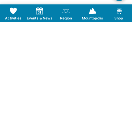
Activities
Events & News
Region
Mountopolis
Shop
Follow us on Social Media
CONTACT
TOURISMUSVERBAND MAYRHOFEN
T:
+43 5285 6760
|
info@mayrhofen.at
MAYRHOFNER BERGBAHNEN AG
T:
+43 5285 62277
|
info@mayrhofner-
bergbahnen.com