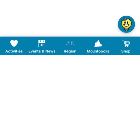
Activities
Events & News
Region
Mountopolis
Shop
Follow us on Social Media
CONTACT
TOURISMUSVERBAND MAYRHOFEN
T:
+43 5285 6760
|
info@mayrhofen.at