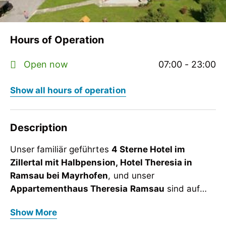
Hours of Operation
Open now
07:00 - 23:00
Show all hours of operation
Description
Unser familiär geführtes
4 Sterne Hotel im
Zillertal mit Halbpension, Hotel Theresia in
Ramsau bei Mayrhofen
, und unser
Appartementhaus Theresia Ramsau
sind auf
der Sonnenseite des Zillertals und bieten Ihnen
Unser familiär geführtes
4 Sterne Hotel im
Show More
inmitten der herrlichen Bergwelt erholsame und
Zillertal mit Halbpension, Hotel Theresia in