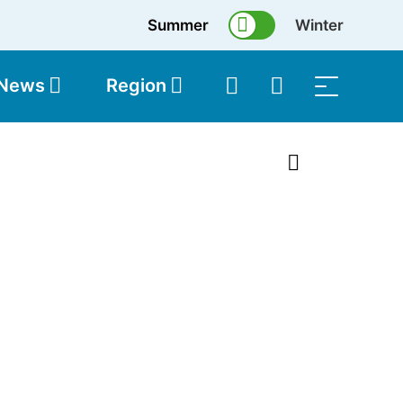
Summer
Winter
 News
Region
topolis
Shop