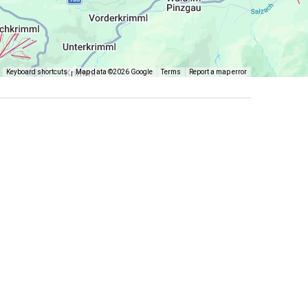
Keyboard shortcuts
Map data ©2026 Google
Terms
Report a map error