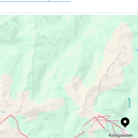
Contact Info
Kassa der Dorfbahn Königsleiten
Königsleiten 82, 5742 Königsleiten, Austria
help@myzillertal.at