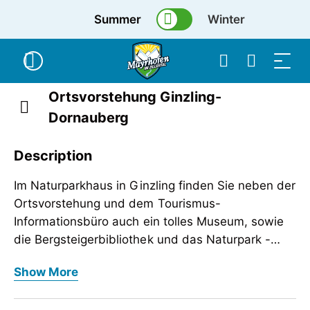
Summer
Winter
Ortsvorstehung Ginzling-
Dornauberg
Description
Im Naturparkhaus in Ginzling finden Sie neben der
Ortsvorstehung und dem Tourismus-
Informationsbüro auch ein tolles Museum, sowie
die Bergsteigerbibliothek und das Naturpark -
Büro.
Im Naturparkhaus in Ginzling finden Sie neben der
Show More
Ortsvorstehung und dem Tourismus-
Informationsbüro auch ein tolles Museum, sowie