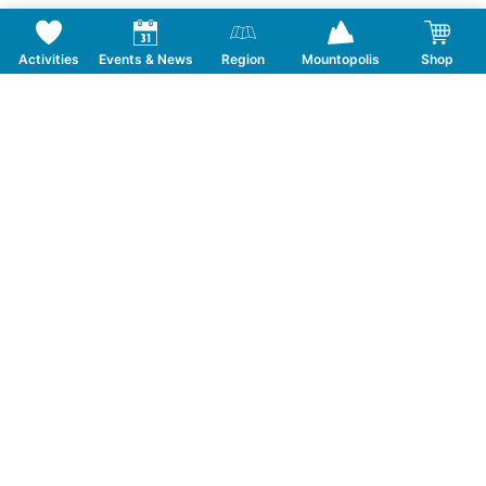
Activities
Events & News
Region
Mountopolis
Shop
Follow us on Social Media
CONTACT
TOURISMUSVERBAND MAYRHOFEN
T:
+43 5285 6760
|
info@mayrhofen.at
MAYRHOFNER BERGBAHNEN AG
T:
+43 5285 62277
|
info@mayrhofner-
bergbahnen.com