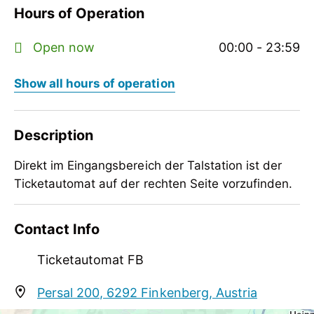
Hours of Operation
Open now
00:00 - 23:59
Show all hours of operation
Description
Direkt im Eingangsbereich der Talstation ist der
Ticketautomat auf der rechten Seite vorzufinden.
Direkt im Eingangsbereich der Talstation ist der
Contact Info
Ticketautomat auf der rechten Seite vorzufinden.
Ticketautomat FB
Persal 200, 6292 Finkenberg, Austria