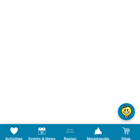
Activities
Events & News
Region
Mountopolis
Shop