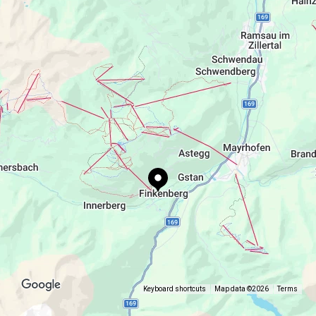
help@myzillertal.app
+43 5285 62196
www.hintertuxergletscher.at
Keyboard shortcuts
Map data ©2026
Terms