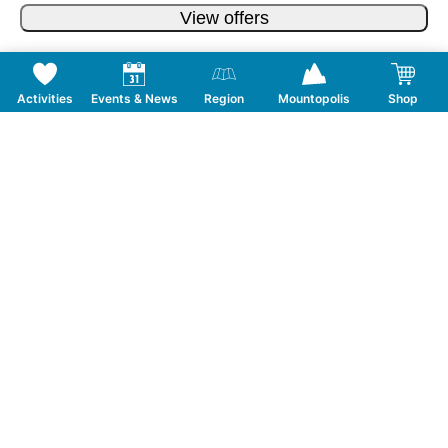
View offers
Activities
Events & News
Region
Mountopolis
Shop
Follow us on Social Media
CONTACT
TOURISMUSVERBAND MAYRHOFEN
T:
+43 5285 6760
|
info@mayrhofen.at
MAYRHOFNER BERGBAHNEN AG
T:
+43 5285 62277
|
info@mayrhofner-