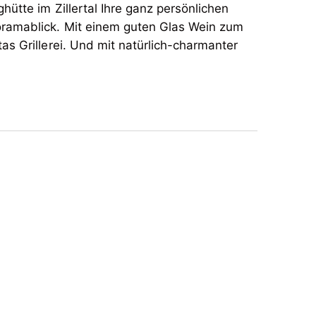
ütte im Zillertal Ihre ganz persönlichen
oramablick. Mit einem guten Glas Wein zum
as Grillerei. Und mit natürlich-charmanter
n urigen Stuben einzukehren. Wo die große
us erster Reihe erleben lässt. Und wir mit
ät im freundschaftlichen Ambiente bieten.
ütte im Zillertal Ihre ganz persönlichen
oramablick. Mit einem guten Glas Wein zum
as Grillerei. Und mit natürlich-charmanter