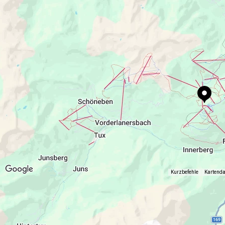
www.granatalm.at
Kurzbefehle
Kartend