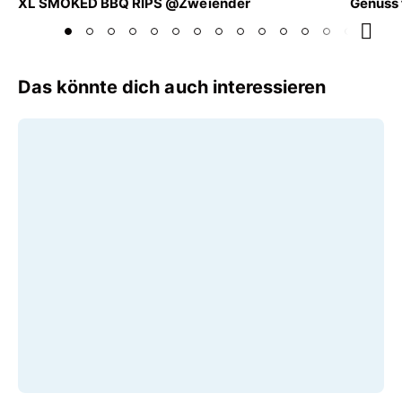
XL SMOKED BBQ RIPS @Zweiender
Genuss 
€ 31,90
€ 77,
Das könnte dich auch interessieren