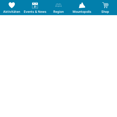
Aktivitäten
Events & News
Region
Mountopolis
Shop
Folge uns auf Social Media
KONTAKT
TOURISMUSVERBAND MAYRHOFEN
T:
+43 5285 6760
|
info@mayrhofen.at
MAYRHOFNER BERGBAHNEN AG
T:
+43 5285 62277
|
info@mayrhofner-
bergbahnen.com