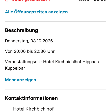
Alle Öffnungszeiten anzeigen
Beschreibung
Donnerstag, 08.10.2026
Von 20:00 bis 22:30 Uhr
Veranstaltungsort: Hotel Kirchbichlhof Hippach -
Kuppelbar
Donnerstag, 08.10.2026
Auf Euer Kommen freut sich das Kirchbichlhof und
Mehr anzeigen
Kuppelbar Team
Von 20:00 bis 22:30 Uhr
Veranstaltungsort: Hotel Kirchbichlhof Hippach -
Kontaktinformationen
Kuppelbar
Hotel Kirchbichlhof