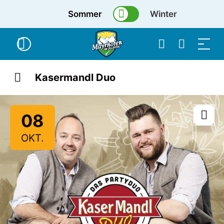
Sommer
Winter
Kasermandl Duo
08
OKT.