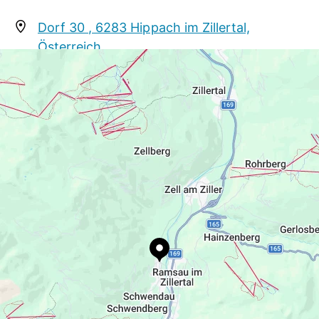
Auf Euer Kommen freut sich das Kirchbichlhof und
Kuppelbar Team
Dorf 30 , 6283 Hippach im Zillertal,
Österreich
info@kirchbichlhof.at
+43 5282 3718
www.kirchbichlhof.at