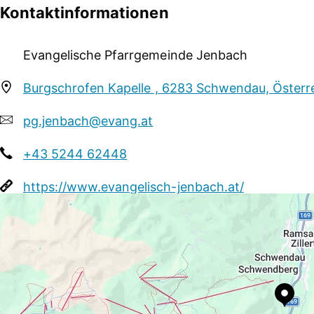
gemeinsam singen, beten und feiern...
Kontaktinformationen
jeden Sonntag ab 12. Juli bis inkl. 23. August um 18.
Zillertal
Evangelische Pfarrgemeinde Jenbach
Burgschrofen Kapelle , 6283 Schwendau, Österr
pg.jenbach@evang.at
+43 5244 62448
https://www.evangelisch-jenbach.at/