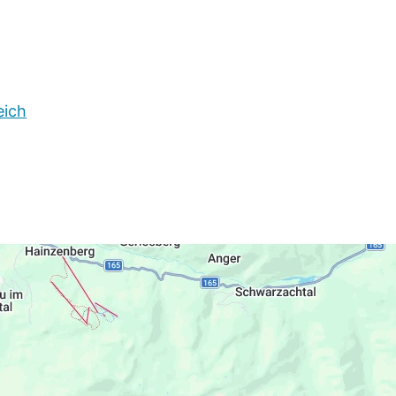
00 Uhr, Burgschrofen-Kapelle. Schwendau im
eich