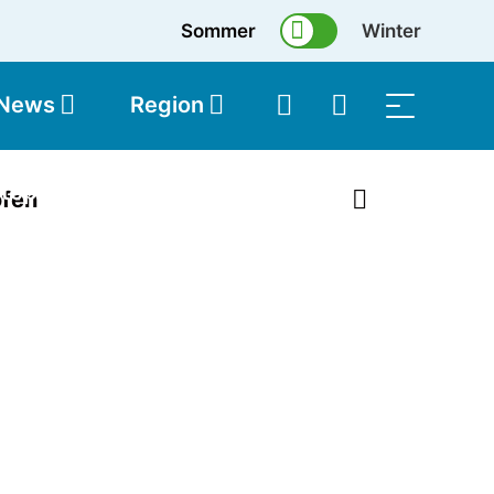
Sommer
Winter
 News
Region
topolis
Shop
ofen