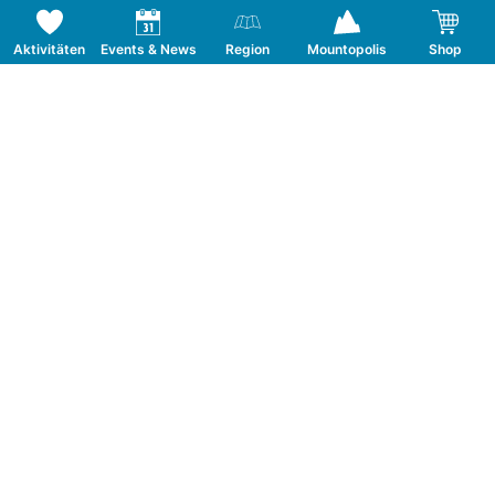
Aktivitäten
Events & News
Region
Mountopolis
Shop
Folge uns auf Social Media
KONTAKT
TOURISMUSVERBAND MAYRHOFEN
T:
+43 5285 6760
|
info@mayrhofen.at
MAYRHOFNER BERGBAHNEN AG
T:
+43 5285 62277
|
info@mayrhofner-
bergbahnen.com