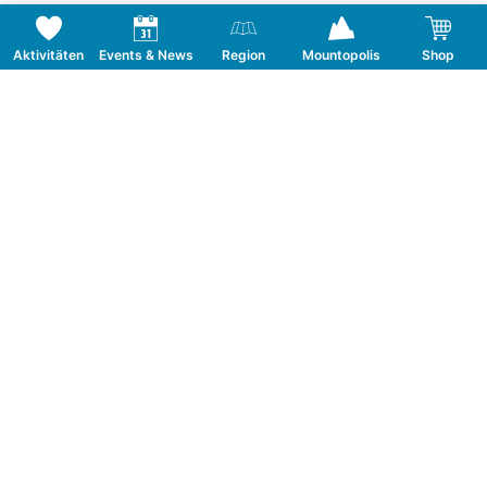
Aktivitäten
Events & News
Region
Mountopolis
Shop
Folge uns auf Social Media
KONTAKT
TOURISMUSVERBAND MAYRHOFEN
T:
+43 5285 6760
|
info@mayrhofen.at
MAYRHOFNER BERGBAHNEN AG
T:
+43 5285 62277
|
info@mayrhofner-
bergbahnen.com