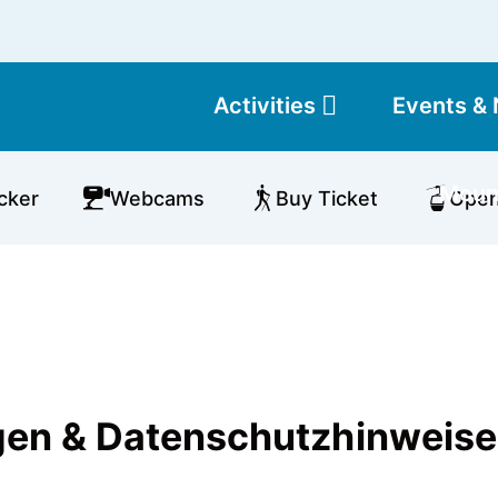
Activities
Events &
Moun
cker
Webcams
Buy Ticket
Open 
en & Datenschutzhinweise