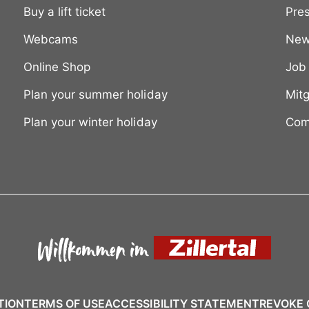
Buy a lift ticket
Pre
Webcams
New
Online Shop
Job
Plan your summer holiday
Mitg
Plan your winter holiday
Com
TION
TERMS OF USE
ACCESSIBILITY STATEMENT
REVOKE