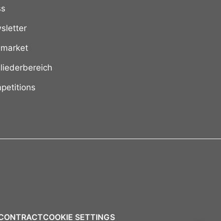
ss
sletter
 market
liederbereich
petitions
 CONTRACT
COOKIE SETTINGS