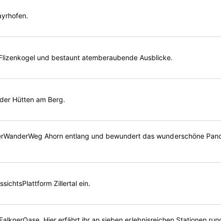
ayrhofen.
lizenkogel und bestaunt atemberaubende Ausblicke.
 der Hütten am Berg.
erWanderWeg Ahorn entlang und bewundert das wunderschöne Panora
ichtsPlattform Zillertal ein.
FalknerOase. Hier erfährt ihr an sieben erlebnisreichen Stationen ru