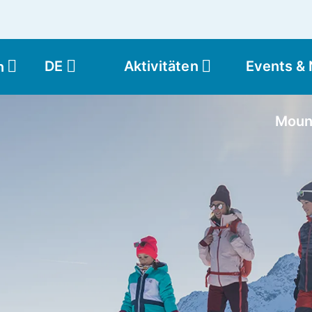
DE
Aktivitäten
Events &
n
Moun