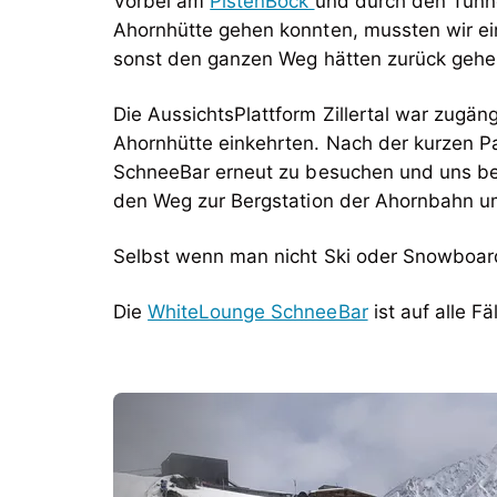
Vorbei am
PistenBock
und durch den Tunn
Ahornhütte gehen konnten, mussten wir ein
sonst den ganzen Weg hätten zurück geh
Die AussichtsPlattform Zillertal war zugä
Ahornhütte einkehrten. Nach der kurzen Pa
SchneeBar erneut zu besuchen und uns be
den Weg zur Bergstation der Ahornbahn um
Selbst wenn man nicht Ski oder Snowboard 
Die
WhiteLounge SchneeBar
ist auf alle F