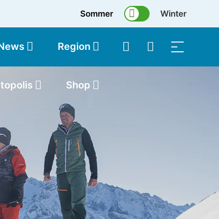
Sommer
Winter
 News
Region
topolis
Shop